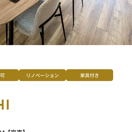
可
リノベーション
家具付き
HI