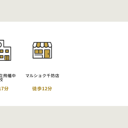
立飛幡中
マルショク千防店
校
17分
徒歩12分