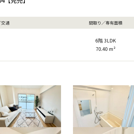
04【完売】
／交通
間取り／専有面積
6階 3LDK
70.40 m²