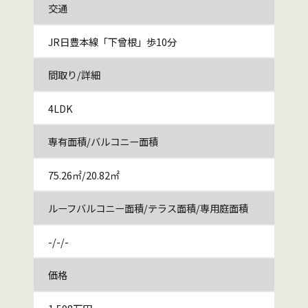
交通
JR日豊本線「下曾根」歩10分
間取り/詳細
4LDK
専有面積/バルコニー面積
75.26㎡/20.82㎡
ルーフバルコニー面積/テラス面積/専用庭面積
-/-/-
価格