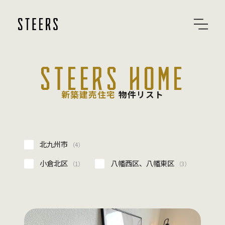
STEERS HOME
新築建売住宅
物件リスト
北九州市
（4）
小倉北区
八幡西区、八幡東区
（1）
（3）