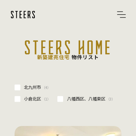
STEERS HOME
新築建売住宅
物件リスト
北九州市
（4）
小倉北区
八幡西区、八幡東区
（1）
（3）