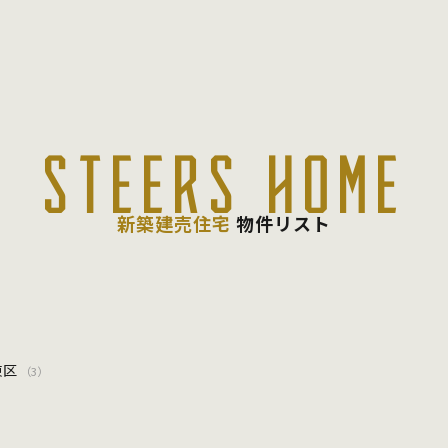
STEERS HOME
新築建売住宅
物件リスト
東区
（3）